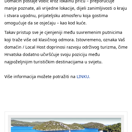
Domaćin postaje vodič kroz lokalnu priču – preporučuje
manje poznate, ali vrijedne lokacije, dijeli zanimljivosti o kraju
i stvara ugodnu, prijateljsku atmosferu koja gostima
omogućuje da se osjećaju – kao kod kuće.
Takav pristup sve je cjenjeniji među suvremenim putnicima
koji traže više od klasičnog odmora. Istovremeno, oznaka Vaš
domaćin / Local Host doprinosi razvoju održivog turizma, čime
Hrvatska dodatno učvršćuje svoju poziciju među
najpoželjnijim turističkim destinacijama u svijetu.
Više informacija možete potražiti na
LINKU.